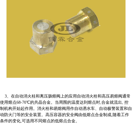
3、在自动消火桂和离压肠熔阀上的应用自动消火栓和高压易熔阀通常
使用熔点68-70℃的共晶合金。当周围的温度达到熔点时,合金就流出, 控
制机构开始起作用。消火栓和易熔阀用作自动洒水车、自动极警装置和自
动防火门等的安全装置。高压容器的安全阀由低熔点合金制成,随着工作
条件的变化,可选用不同熔点的低熔点合金。