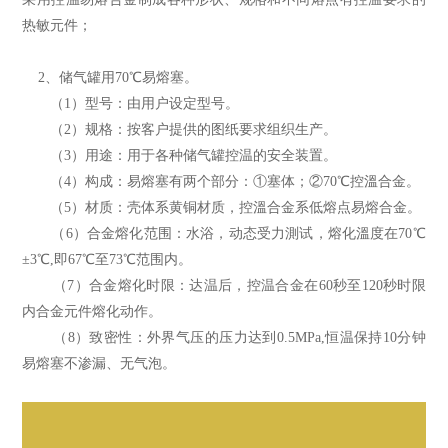
热敏元件；
2
、
储气罐用70℃易熔塞。
（1）型号：由用户设定型号。
（2）规格：按客户提供的图纸要求组织生产。
（3）用途：用于各种储气罐控温的安全装置。
（4）构成：易熔塞有两个部分：①塞体；②70℃控溫合金。
（5）材质：壳体系黄铜材质，控溫合金系低熔点易熔合金。
（6）
合金熔化范围：水浴，动态受力測试，熔化溫度在70℃
±3℃,即67℃至73℃范围内。
（7）合金熔化时限：达温后，控温合金在60秒至120秒时限
内合金元件熔化动作。
（8）致密性：外界气压的压力达到0.5MPa,恒温保持10分钟
易熔塞不渗漏、无气泡。