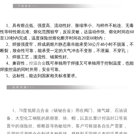
1
、
具有熔点低、强度高、流动性好、胀缩率小、与样件不粘连、无毒
性等特性
熔点准、熔化范围较窄，
反应灵敏，达温动作快、熔化时间在
60
至
120
秒内完成，温度保险丝熔化断开时间在
20
至
60
秒内；
2
、焊接强度牢，焊成易熔片静态垂吊能承受
50
公斤
48
小时不脱落，不
断裂，致命性可靠，能承受一定的大气冲击不变形，不泄漏、不穿孔；
3
、焊接工艺，漫流性、铺展性好。
4
、兼容性，
控温合金
既可单独用于焊接又可单独用于控制温度，也能
焊接控温的同时并用，安全可靠。
5
、达标性，能达到国家相关标准要求。
1
、70
度低熔点合金（锡铋合金）用在
阀门、储气罐、石油设
备、大型化工钢瓶的易熔塞、块、帽，以及比重计控温封口
等装
置中的保险丝、熔断器等热敏组件。客户可根据各自生产需要，
采用控温
易熔合金
制成
各种形状、规格和不同熔点有控温要求的