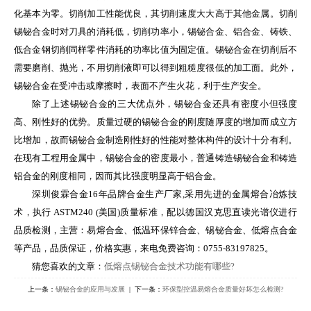
化基本为零。切削加工性能优良，其切削速度大大高于其他金属。切削
锡铋合金时对刀具的消耗低，切削功率小，锡铋合金、铝合金、铸铁、
低合金钢切削同样零件消耗的功率比值为固定值。锡铋合金在切削后不
需要磨削、抛光，不用切削液即可以得到粗糙度很低的加工面。此外，
锡铋合金在受冲击或摩擦时，表面不产生火花，利于生产安全。
除了上述锡铋合金的三大优点外，锡铋合金还具有密度小但强度
高、刚性好的优势。质量过硬的锡铋合金的刚度随厚度的增加而成立方
比增加，故而锡铋合金制造刚性好的性能对整体构件的设计十分有利。
在现有工程用金属中，锡铋合金的密度最小，普通铸造锡铋合金和铸造
铝合金的刚度相同，因而其比强度明显高于铝合金。
深圳俊霖合金16年品牌合金生产厂家,采用先进的金属熔合冶炼技
术，执行 ASTM240 (美国)质量标准，配以德国汉克思直读光谱仪进行
品质检测，主营：易熔合金、低温环保锌合金、锡铋合金、低熔点合金
等产品，品质保证，价格实惠，来电免费咨询：0755-83197825。
猜您喜欢的文章：
低熔点锡铋合金技术功能有哪些?
上一条：
锡铋合金的应用与发展
| 下一条：
环保型控温易熔合金质量好坏怎么检测?