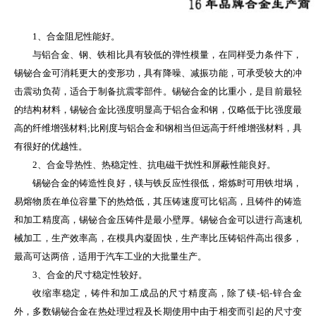
1、合金阻尼性能好。
与铝合金、钢、铁相比具有较低的弹性模量，在同样受力条件下，
锡铋合金可消耗更大的变形功，具有降噪、减振功能，可承受较大的冲
击震动负荷，适合于制备抗震零部件。锡铋合金的比重小，是目前最轻
的结构材料，锡铋合金比强度明显高于铝合金和钢，仅略低于比强度最
高的纤维增强材料;比刚度与铝合金和钢相当但远高于纤维增强材料，具
有很好的优越性。
2、合金导热性、热稳定性、抗电磁干扰性和屏蔽性能良好。
锡铋合金的铸造性良好，镁与铁反应性很低，熔炼时可用铁坩埚，
易熔物质在单位容量下的热焓低，其压铸速度可比铝高，且铸件的铸造
和加工精度高，锡铋合金压铸件是最小壁厚。锡铋合金可以进行高速机
械加工，生产效率高，在模具内凝固快，生产率比压铸铝件高出很多，
最高可达两倍，适用于汽车工业的大批量生产。
3、合金的尺寸稳定性较好。
收缩率稳定，铸件和加工成品的尺寸精度高，除了镁-铝-锌合金
外，多数锡铋合金在热处理过程及长期使用中由于相变而引起的尺寸变