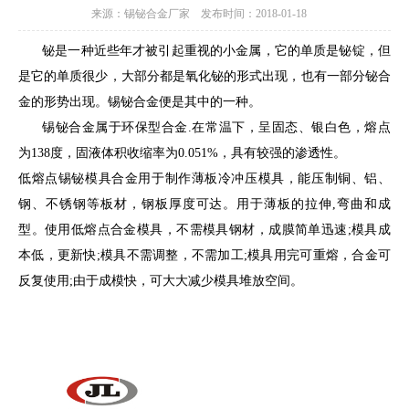
来源：锡铋合金厂家 发布时间：2018-01-18
铋是一种近些年才被引起重视的小金属，它的单质是铋锭，但
是它的单质很少，大部分都是氧化铋的形式出现，也有一部分铋合
金的形势出现。锡铋合金便是其中的一种。
锡铋合金属于环保型合金.在常温下，呈固态、银白色，熔点
为138度，固液体积收缩率为0.051%，具有较强的渗透性。
低熔点锡铋模具合金用于制作薄板冷冲压模具，能压制铜、铝、
钢、不锈钢等板材，钢板厚度可达。用于薄板的拉伸,弯曲和成
型。使用低熔点合金模具，不需模具钢材，成膜简单迅速;模具成
本低，更新快;模具不需调整，不需加工;模具用完可重熔，合金可
反复使用;由于成模快，可大大减少模具堆放空间。