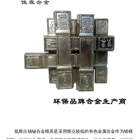
低熔点锡铋合金模具是采用熔点较低的有色金属合金作为铸模