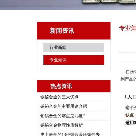
专业
新闻资讯
行业新闻
专业知识
在压铸
到产品
热点资讯
锡铋合金的三大优点
1.
人工
锡铋合金的主要用途介绍
这个是
缺点
铅锡合金的熔点是几度?
适用
锡铋合金物理性质解析
史上最全的13种锌合金压铸件去毛刺/修边的方法总结