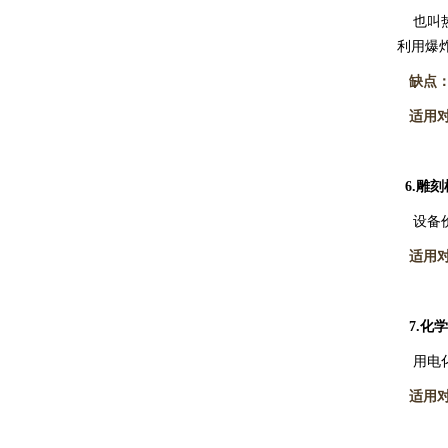
也叫热
利用爆
缺点
适用对
6.
雕刻
设备价
适用对
7.
化学
用电化
适用对