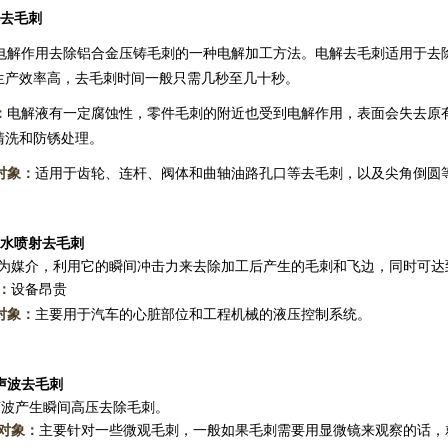
去毛刺
解作用去除铝合金压铸毛刺的一种电解加工方法。电解去毛刺适用于去
生产效率高，去毛刺时间一般只需几秒至几十秒。
：
电解液有一定腐蚀性，零件毛刺的附近也受到电解作用，表面会失去原
清洗和防锈处理。
对象：
适用于齿轮、连杆、阀体和曲轴油路孔口等去毛刺，以及尖角倒圆
水喷射去毛刺
媒介，利用它的瞬间冲击力来去除加工后产生的毛刺和飞边，同时可达
：
设备昂贵
对象：
主要用于汽车的心脏部位和工程机械的液压控制系统。
声波去毛刺
产生瞬间高压去除毛刺。
对象：
主要针对一些微观毛刺，一般如果毛刺需要用显微镜来观察的话，