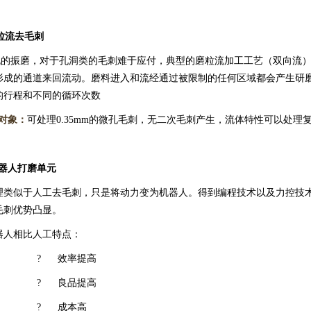
粒流去毛刺
振磨，对于孔洞类的毛刺难于应付，典型的磨粒流加工工艺（双向流）
成的通道来回流动。磨料进入和流经通过被限制的任何区域都会产生研磨效果。挤出压力控
的行程和不同的循环次数
对象：
可处理0.35mm的微孔毛刺，无二次毛刺产生，流体特性可以处理
器人打磨单元
似于人工去毛刺，只是将动力变为机器人。得到编程技术以及力控技术
毛刺优势凸显。
相比人工特点：
 效率提高
 良品提高
 成本高