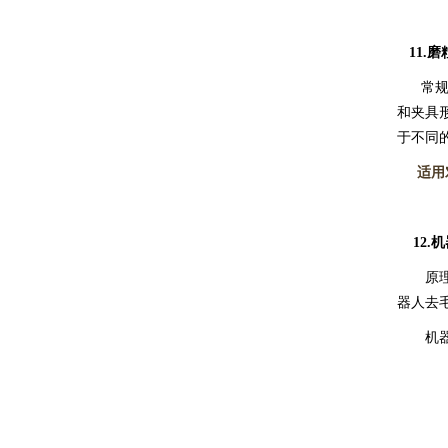
11.
磨
常规的
和夹具形
于不同
适用
12.
机
原理类
器人去
机器人
?
?
?