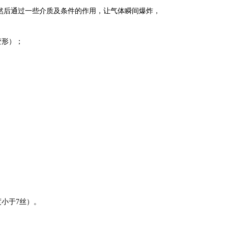
然后通过一些介质及条件的作用，让气体瞬间爆炸，
变形）；
。
小于7丝）。