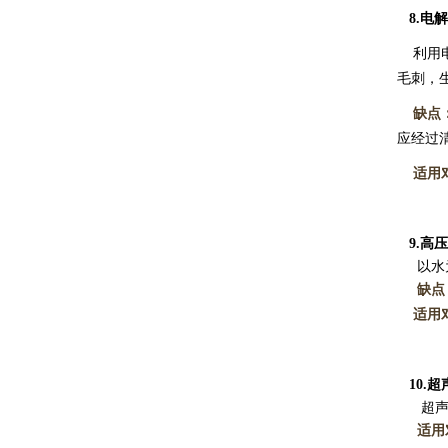
8.
电解
利用电
毛刺，
缺点
应经过
适用
9.
高压
以水为
缺点
适用
10.
超
超声波
适用